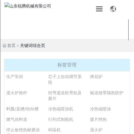
首页
关键词综合页
标签管理
生产车间
芯子上自动调节系
烤花炉
统
退火炉推杆
转弯递送机弯轨及
输送链带隔热防护
拨片
料瓢/直槽/转向槽
冷热端喷涂机
冷热端喷涂
燃气供料道
行列式制瓶机
拨片绝热
停止板绝热耐磨涂
码垛机
退火炉